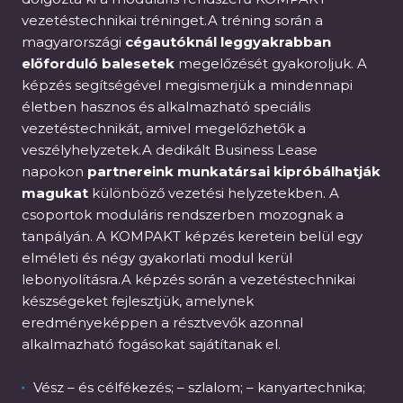
vezetéstechnikai tréninget.A tréning során a
magyarországi
cégautóknál leggyakrabban
előforduló balesetek
megelőzését gyakoroljuk. A
képzés segítségével megismerjük a mindennapi
életben hasznos és alkalmazható speciális
vezetéstechnikát, amivel megelőzhetők a
veszélyhelyzetek.A dedikált Business Lease
napokon
partnereink munkatársai kipróbálhatják
magukat
különböző vezetési helyzetekben. A
csoportok moduláris rendszerben mozognak a
tanpályán. A KOMPAKT képzés keretein belül egy
elméleti és négy gyakorlati modul kerül
lebonyolításra.A képzés során a vezetéstechnikai
készségeket fejlesztjük, amelynek
eredményeképpen a résztvevők azonnal
alkalmazható fogásokat sajátítanak el.
Vész – és célfékezés; – szlalom; – kanyartechnika;