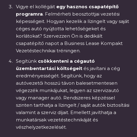
Vigye el kollégáit
egy hasznos csapatépítő
programra
. Felmérheti beosztottjai vezetési
képességeit. Hogyan kezelik a lízingelt vagy saját
céges autó nyújtotta lehetőségeket és
korlátokat? Szervezzen Ön is dedikált
csapatépítő napot a Business Lease Kompakt
Vezetéstechnikai tréningen.
Segítünk
csökkenteni a cégautó
üzembentartási költségeit
és javítani a cég
eredményességét. Segítünk, hogy az
autóvezetői hosszú távon balesetmentesen
végezzék munkájukat, legyen az szervizautó
vagy manager autó. Rendszeres képzéssel
szinten tarthatja a lízingelt / saját autók biztosítási
valamint a szerviz díjait. Emellett javíthatja a
munkatársak vezetéstechnikáját és
vészhelyzetkezelését.