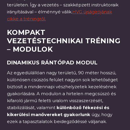
területen. Így a vezetés – szakképzett instruktoraik
irányításával – élménnyé válik.
HVG újságírójának
cikke a tréningről.
KOMPAKT
VEZETÉSTECHNIKAI TRÉNING
– MODULOK
DINAMIKUS RÁNTÓPAD MODUL
Az egyedülállóan nagy területű, 90 méter hosszú,
különösen csúszós felület nagyon sok lehetőséget
biztosít a mindennapi vészhelyzetek kezelésének
gyakorlására. A modulon a hirtelen megcsúszó és
kifaroló jármű feletti uralom visszaszerzését,
stabilizálását, valamint
különböző fékezési és
kikerülési manővereket gyakorlunk
úgy, hogy
ezek a tapasztalatok beidegződéssé váljanak.