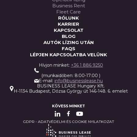
Business Rent
Fleet Care
RÓLUNK
KARRIER
KAPCSOLAT
BLOG
AUTÓK LÍZING UTÁN
FAQS
LÉPJEN KAPCSOLATBA VELÜNK
Hívjon minket:
+36 1 886 9250
(munkaidőben: 8:00-17:00 )
E-mail:
info@businesslease.hu
BUSINESS LEASE Hungary Kft.
H-1134 Budapest, Dózsa György út 146-148. 6. emelet
KÖVESS MINKET
GDPR - ADATVÉDELMI ÉS COOKIE NYILATKOZAT