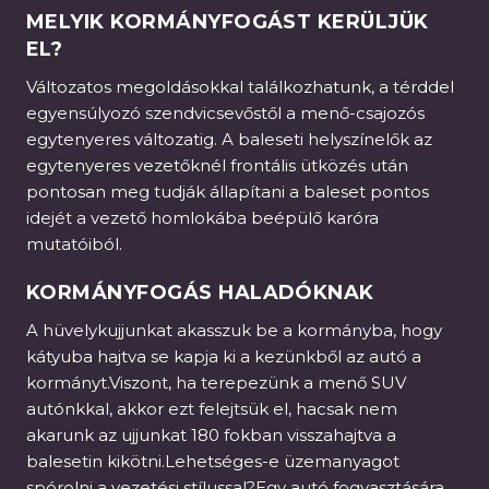
MELYIK KORMÁNYFOGÁST KERÜLJÜK
EL?
Változatos megoldásokkal találkozhatunk, a térddel
egyensúlyozó szendvicsevőstől a menő-csajozós
egytenyeres változatig. A baleseti helyszínelők az
egytenyeres vezetőknél frontális ütközés után
pontosan meg tudják állapítani a baleset pontos
idejét a vezető homlokába beépülő karóra
mutatóiból.
KORMÁNYFOGÁS HALADÓKNAK
A hüvelykujjunkat akasszuk be a kormányba, hogy
kátyuba hajtva se kapja ki a kezünkből az autó a
kormányt.Viszont, ha terepezünk a menő SUV
autónkkal, akkor ezt felejtsük el, hacsak nem
akarunk az ujjunkat 180 fokban visszahajtva a
balesetin kikötni.Lehetséges-e üzemanyagot
spórolni a vezetési stílussal?Egy autó fogyasztására