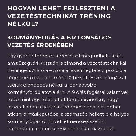
HOGYAN LEHET FEJLESZTENI A
VEZETÉSTECHNIKÁT TRÉNING
NÉLKÜL?
KORMÁNYFOGÁS A BIZTONSÁGOS
VEZETÉS ÉRDEKÉBEN
Egy gyors internetes kereséssel megtudhatjuk azt,
amit Szegvári Krisztián is elmond a vezetéstechnikai
tréningen. A 9 óra – 3 óra állás a megfelelő pozíció a
régebben oktatott 10 óra 10 helyett.Ezzel a fogással
tudjuk elengedés nélkül a legnagyobb
kormányfordulatot elérni. A 9 órás fogással valamivel
több mint egy felet lehet fordítani anélkül, hogy
összeakadna a kezünk. Érdemes néha a dugóban
átlesni a másik autóba, a szomszéd hallott-e a helyes
kormányfogásról, mivel felmérések szerint
hazánkban a sofőrök 96% nem alkalmazza ezt.