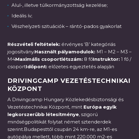
Alul-, illetve túlkormányzottság kezelése;
Ideális ív;
Vészhelyzeti szituációk – rántó-pados gyakorlat
Részvételi feltételek:
érvényes ‘B’ kategóriás
jogosítvány.
Használt pályamodulok:
M1 – M2 – M3 –
M4
Maximális csoportlétszám:
8 fő
Instruktor:
1 fő /
csoport
Időpont:
előzetes egyeztetés alapján
DRIVINGCAMP VEZETÉSTECHNIKAI
KÖZPONT
A Drivingcamp Hungary Közlekedésbiztonsági és
Vezetéstechnikai Központ, mint
Európa egyik
legkorszerűbb létesítménye
, szigorú
minőségpolitikát folytat német sztenderdek
szerint.Budapesttől csupán 24 km-re, az M1-es
autópálya mellett, több mint 220.000 m2-es