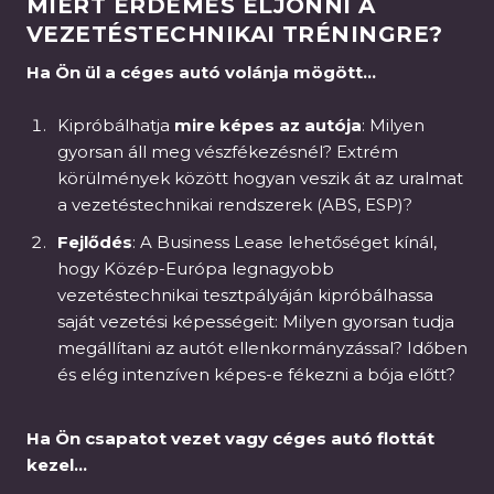
MIÉRT ÉRDEMES ELJÖNNI A
VEZETÉSTECHNIKAI TRÉNINGRE?
Ha Ön ül a céges autó volánja mögött…
Kipróbálhatja
mire képes az autója
: Milyen
gyorsan áll meg vészfékezésnél? Extrém
körülmények között hogyan veszik át az uralmat
a vezetéstechnikai rendszerek (ABS, ESP)?
Fejlődés
: A Business Lease lehetőséget kínál,
hogy Közép-Európa legnagyobb
vezetéstechnikai tesztpályáján kipróbálhassa
saját vezetési képességeit: Milyen gyorsan tudja
megállítani az autót ellenkormányzással? Időben
és elég intenzíven képes-e fékezni a bója előtt?
Ha Ön csapatot vezet vagy céges autó flottát
kezel…