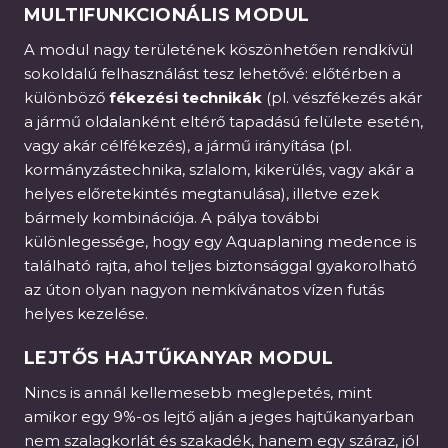
MULTIFUNKCIONÁLIS MODUL
A modul nagy területének köszönhetően rendkívül
sokoldalú felhasználást tesz lehetővé: előtérben a
különböző
fékezési technikák
(pl. vészfékezés akár
a jármű oldalanként eltérő tapadású felülete esetén,
vagy akár célfékezés), a jármű irányítása (pl.
kormányzástechnika, szlalom, kikerülés, vagy akár a
helyes előretekintés megtanulása), illetve ezek
bármely kombinációja. A pálya további
különlegessége, hogy egy Aquaplaning medence is
található rajta, ahol teljes biztonsággal gyakorolható
az úton olyan nagyon nemkívánatos vízen futás
helyes kezelése.
LEJTŐS HAJTŰKANYAR MODUL
Nincs is annál kellemesebb meglepetés, mint
amikor egy 9%-os lejtő alján a jeges hajtűkanyarban
nem szalagkorlát és szakadék, hanem egy száraz, jól