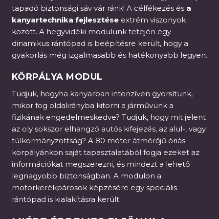
tapadó biztonsági sáv vár ránk! A célfékezés és
a
kanyartechnika fejlesztése
extrém viszonyok
között. A hegyvidéki modulunk tetején egy
dinamikus rántópad is beépítésre került, hogy a
gyakorlás még izgalmasabb és hatékonyabb legyen.
KÖRPÁLYA MODUL
Tudjuk, hogyha kanyarban intenzíven gyorsítunk,
mikor fog oldalirányba kitörni a járművünk a
fizikának engedelmeskedve? Tudjuk, hogy mit jelent
az oly sokszor elhangzó autós kifejezés, az alul-, vagy
túlkormányzottság? A 80 méter átmérőjű óriás
körpályánkon saját tapasztalatából fogja ezeket az
információkat megszerezni, és mindezt a lehető
legnagyobb biztonságban. A modulon a
motorkerékpárosok képzésére egy speciális
rántópad is kialakításra került.