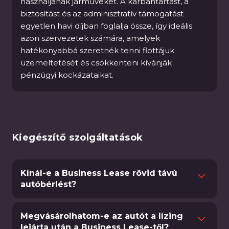
használjanak járműveket. A karbantartást, a
biztosítást és az adminisztratív támogatást
egyetlen havi díjban foglalja össze, így ideális
azon szervezetek számára, amelyek
hatékonyabbá szeretnék tenni flottájuk
üzemeltetését és csökkenteni kívánják
pénzügyi kockázataikat.
Kiegészítő szolgáltatások
Kínál-e a Business Lease rövid távú
autóbérlést?
Igen, a Business Lease a „Business Rent”
szolgáltatás keretében rugalmas, rövid távú
Megvásárolhatom-e az autót a lízing
járműbérleti megoldásokat kínál azoknak a
lejárta után a Business Lease-től?