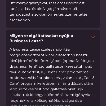
üzemanyagkártyákat, részletes riportolást,
tanácsadást és aktív gépjárművezetői
támogatást a zökkenőmentes üzemeltetés
érdekében.
Milyen szolgáltatásokat nyújt a
Business Lease?
A Business Lease széles mobilitási
megoldásportfóliót kínál, elsősorban hosszú
távú járműbérlet formájában (operatív lízing), a
„Business Rent” szolgáltatáson keresztüli rövid
távú autóbérlést, a „Fleet Care” programmal
professzionális flottakezelést, valamint a „Cars &
Care” program keretében a lízingidőszak utáni
járműértékesítést. Szolgáltatásainkat úgy
alakítottuk ki, hogy különböző üzleti igényeket
fedjenek le, a költséghatékonyságra és a