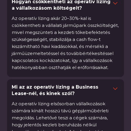
Hogyan csökkentheti az operatív lízing
a vállalkozásom költségeit?
Az operatív lízing akár 20–30%-kal is
csökkentheti a vállalati járműpark összköltségét,
mivel megszünteti a kezdeti tőkebefektetés
szükségességét, stabilizálja a cash flow-t
kiszámítható havi kiadásokkal, és mérsékli a
járműüzemeltetéssel és továbbértékesítéssel
kapcsolatos kockázatokat, így a vállalkozások
hatékonyabban oszthatják el erőforrásaikat.
Mi az az operatív lízing a Business
Lease-nél, és kinek szól?
Az operatív lízing elsősorban vállalkozások
számára kínált hosszú távú gépjárműbérleti
megoldás. Lehetővé teszi a cégek számára,
hogy jelentős kezleti beruházás nélkül