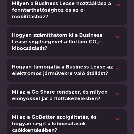
Milyen a Business Lease hozzáállása a
fenntarthatósághoz és az e-
mobilitáshoz?
A Business Lease elkötelezett amellett, hogy
innovatív megoldásokkal – például az
Hogyan számíthatom ki a Business
elektrifikáció, a kibocsátáscsökkentés és a
Lease segítségével a flottám CO₂-
kibocsátását?
fenntartható flottakezelés támogatásával – a
járműparkokat környezetkímélőbbé,
A Business Lease a weboldalán egy olyan
biztonságosabbá és hatékonyabbá alakítsa,
eszközt biztosít, amely lehetővé teszi a
Hogyan támogatja a Business Lease az
összhangban a globális alacsony szén-dioxid-
vállalatok számára a flottájuk CO₂-
elektromos járművekre való átállást?
kibocsátási trendekkel.
kibocsátásának kiszámítását. Ez segít megérteni
Olyan komplex szolgáltatást kínálunk, amely
a környezeti hatásokat, és feltárni a
magában foglalja a járművek kiválasztását, az
Mi az a Go Share rendszer, és milyen
kibocsátáscsökkentés lehetséges stratégiáit.
infrastruktúra megtervezését, a megvalósítást és
előnyökkel jár a flottakezelésben?
a folyamatos támogatást is, így biztosítva, hogy a
A Go Share egy vezetői portál és
vállalatok zökkenőmentesen térhessenek át
mobilalkalmazás, amelyet a fenntarthatóság
Mi az a GoBetter szolgáltatás, és
tisztább közlekedési megoldásokra, a lehető
szem előtt tartásával, járműmegosztásra épülő
hogyan segít a kibocsátások
legkisebb működési zavar mellett.
csökkentésében?
flottakezeléshez terveztek. Felhasználóbarát,