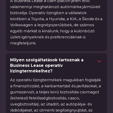
A Business Lease a cseh piacon jelen lévő
valamennyi meghatározó autómárka járműveit
biztosítja. Operatív lízingben a vállalatok
körében a Toyota, a Hyundai, a KIA, a Škoda és a
Volkswagen a legnépszerűbbek, de számos
egyéb márkát is kínálunk, hogy a különböző
üzleti igényeknek és preferenciáknak is
megfeleljünk.
Milyen szolgáltatások tartoznak a
Business Lease operatív
lízingtermékeihez?
Az operatív lízingtermékek magukban foglalják
a finanszírozást, a karbantartást és javításokat, a
gumiszervizt, a teljes körű biztosítási csomagot
(kötelező felelősségbiztosítás, casco,
üvegbiztosítás), az útadót, az autópálya- és
rádiódíjakat, az útmenti segítségnyújtást, az