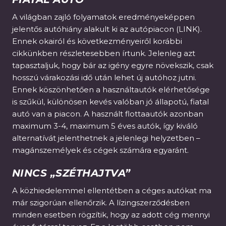
A világban zajló folyamatok eredményeképpen
jelentős autóhiány alakult ki az autópiacon (LINK).
Ennek okairól és következményeiről korábbi
cikkünkben részletesebben írtunk. Jelenleg azt
tapasztaljuk, hogy bár az igény egyre növekszik, csak
hosszú várakozási idő után lehet új autóhoz jutni.
Ennek köszönhetően a használtautók elérhetősége
is szűkül, különösen kevés valóban jó állapotú, fiatal
autó van a piacon. A használt flottaautók azonban
maximum 3-4, maximum 5 éves autók, így kiváló
alternatívát jelenthetnek a jelenlegi helyzetben –
magánszemélyek és cégek számára egyaránt.
NINCS „SZÉTHAJTVA”
A közhiedelemmel ellentétben a céges autókat ma
már szigorúan ellenőrzik. A lízingszerződésben
minden esetben rögzítik, hogy az adott cég mennyi