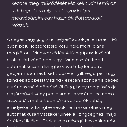
kezdte meg működését.Mit kell tudni erről az
üzletágról és milyen előnyökkel jár
megvásárolni egy használt flottaautót?
Nézzük!
A céges vagy „jogi személyes” autók jellemzően 3-5
éven belül lecserélésre kerülnek, mert lejár a
megkötött lízingszerződés. A lízingtípusok közül
csak a zárt végű pénzügyi lízing esetén kerül
automatikusan a lízingbe vevő tulajdonába a
gépjármű, a másik két típus – a nyílt végű pénzügyi
lízing és az operatív lízing - esetén azonban a céges
autót használó döntésétől függ, hogy megvásárolja-
e a járművet vagy pedig kijelöli a vásárlót ha nem a
visszaadás mellett dönt.Azok az autók tehát,
amelyeket a lízingbe vevők nem vásárolnak meg,
automatikusan visszakerülnek a lízingcéghez, majd
értékesítik őket. Ezek a jó minőségű használtautók