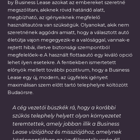
by Business Lease azokat az embereket szeretné
megszólítani, akiknek rövid határidő alatt,
megbízható, az igényeiknek megfelelő
használtautóra van szükségük. Olyanokat, akik nem
szeretnének aggódni amiatt, hogy a választott autó
életútja vajon megegyezik-e a valósággal, vannak-e
rejtett hibái, illetve biztonsági szempontból
megfelelőek-e.A használt flottaautó egy kiváló opció
lehet ilyen esetekre. A fentiekben ismertetett
előnyök mellett további pozitívum, hogy a Business
Lease egy új, modern, az ügyfelek igényeit
maximálisan szem előtt tartó telephelyre költözött
Budaörsre.
A cég vezetői büszkék rá, hogy a korábbi
szűkös telephely helyett olyan környezetet
teremtettek, amely jobban illik a Business
Lease víziójához és missziójához, amelynek