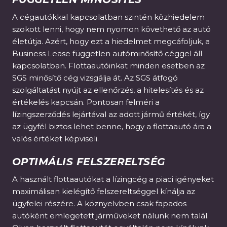
A cégautókkal kapcsolatban szintén közhiedelem
szokott lenni, hogy nem nyomon követhető az autó
életútja. Azért, hogy ezt a hiedelmet megcáfoljuk, a
Business Lease független autóminősítő céggel áll
kapcsolatban. Flottaautóinkat minden esetben az
SGS minősítő cég vizsgálja át. Az SGS átfogó
szolgáltatást nyújt az ellenőrzés, a hitelesítés és az
értékelés kapcsán. Pontosan felméri a
lízingszerződés lejártával az adott jármű értékét, így
az ügyfél biztos lehet benne, hogy a flottaautó ára a
valós értéket képviseli.
OPTIMÁLIS FELSZERELTSÉG
A használt flottaautókat a lízingcég a piaci igényeket
maximálisan kielégítő felszereltséggel kínálja az
ügyfelei részére. A köznyelvben csak fapados
autóként emlegetett járműveket nálunk nem talál.