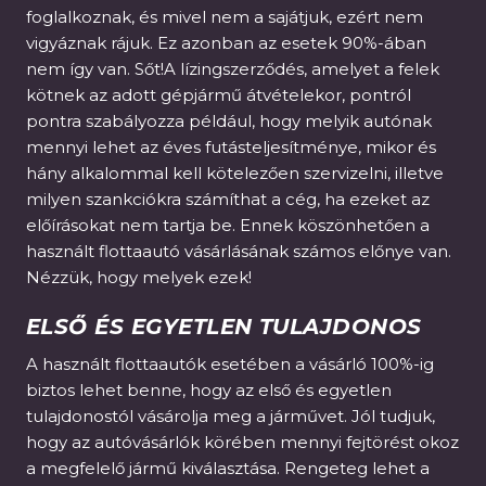
foglalkoznak, és mivel nem a sajátjuk, ezért nem
vigyáznak rájuk. Ez azonban az esetek 90%-ában
nem így van. Sőt!A lízingszerződés, amelyet a felek
kötnek az adott gépjármű átvételekor, pontról
pontra szabályozza például, hogy melyik autónak
mennyi lehet az éves futásteljesítménye, mikor és
hány alkalommal kell kötelezően szervizelni, illetve
milyen szankciókra számíthat a cég, ha ezeket az
előírásokat nem tartja be. Ennek köszönhetően a
használt flottaautó vásárlásának számos előnye van.
Nézzük, hogy melyek ezek!
ELSŐ ÉS EGYETLEN TULAJDONOS
A használt flottaautók esetében a vásárló 100%-ig
biztos lehet benne, hogy az első és egyetlen
tulajdonostól vásárolja meg a járművet. Jól tudjuk,
hogy az autóvásárlók körében mennyi fejtörést okoz
a megfelelő jármű kiválasztása. Rengeteg lehet a