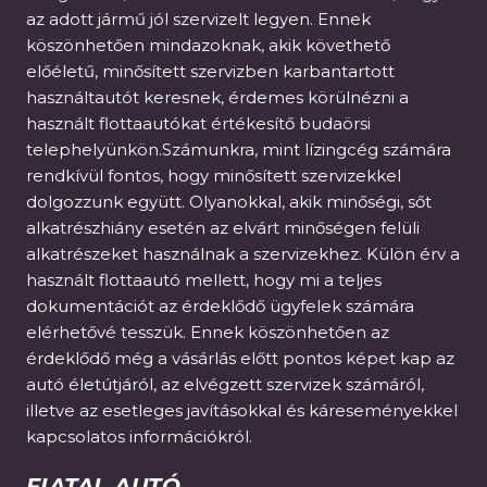
az adott jármű jól szervizelt legyen. Ennek
köszönhetően mindazoknak, akik követhető
előéletű, minősített szervizben karbantartott
használtautót keresnek, érdemes körülnézni a
használt flottaautókat értékesítő budaörsi
telephelyünkön.Számunkra, mint lízingcég számára
rendkívül fontos, hogy minősített szervizekkel
dolgozzunk együtt. Olyanokkal, akik minőségi, sőt
alkatrészhiány esetén az elvárt minőségen felüli
alkatrészeket használnak a szervizekhez. Külön érv a
használt flottaautó mellett, hogy mi a teljes
dokumentációt az érdeklődő ügyfelek számára
elérhetővé tesszük. Ennek köszönhetően az
érdeklődő még a vásárlás előtt pontos képet kap az
autó életútjáról, az elvégzett szervizek számáról,
illetve az esetleges javításokkal és káreseményekkel
kapcsolatos információkról.
FIATAL AUTÓ