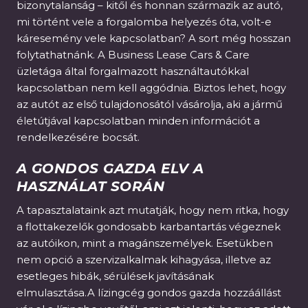
bizonytalanság – kitől és honnan származik az autó,
mi történt vele a forgalomba helyezés óta, volt-e
káresemény vele kapcsolatban? A sort még hosszan
folytathatnánk. A Business Lease Cars & Care
üzletága által forgalmazott használtautókkal
kapcsolatban nem kell aggódnia. Biztos lehet, hogy
az autót az első tulajdonosától vásárolja, aki a jármű
életútjával kapcsolatban minden információt a
rendelkezésére bocsát.
A GONDOS GAZDA ELV A
HASZNÁLAT SORÁN
A tapasztalataink azt mutatják, hogy nem ritka, hogy
a flottakezelők gondosabb karbantartás végeznek
az autóikon, mint a magánszemélyek. Esetükben
nem opció a szervizalkalmak kihagyása, illetve az
esetleges hibák, sérülések javításának
elmulasztása.A lízingcég gondos gazda hozzáállást