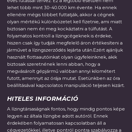
éves futással tervez. Ez a legtöbb esetben nem
lehet több mint 30-40.000 km évente. Ha ennek
ellenére mégis többet futtatják, akkor a cégnek
olyan mértékű különbözetet kell fizetnie, ami miatt
biztosan nem éri meg kockáztatni a túlfutást. A
folyamatos kontroll a lízingcégeknek is érdeke,
hiszen csak így tudják megfelelő áron értékesíteni a
járművet a lízingszerződés lejárta után.Ezért ajánljuk
használt flottaautóinkat olyan ügyfeleinknek, akik
biztosak szeretnének lenni abban, hogy a
megvásárolt gépjármű valóban annyi kilométert
futott, amennyit az órája mutat. Esetünkben az óra
beállításával kapcsolatos manipuláció teljesen kizárt.
HITELES INFORMÁCIÓ
A lízingtársaságnak fontos, hogy mindig pontos képe
legyen az általa lízingbe adott autóról. Ennek
érdekében folyamatosan kapcsolatban áll a
cégvezetőkkel, illetve pontról pontra szabályozza a