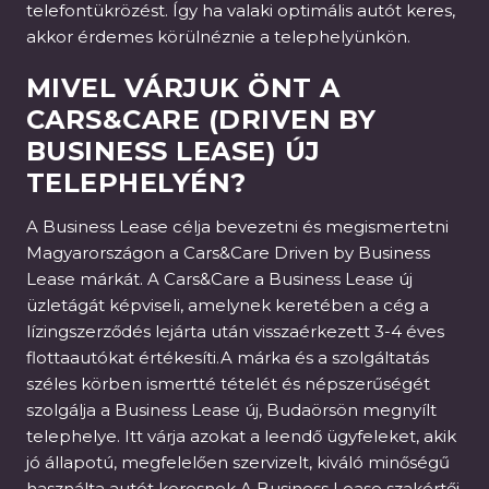
telefontükrözést. Így ha valaki optimális autót keres,
akkor érdemes körülnéznie a telephelyünkön.
MIVEL VÁRJUK ÖNT A
CARS&CARE (DRIVEN BY
BUSINESS LEASE) ÚJ
TELEPHELYÉN?
A Business Lease célja bevezetni és megismertetni
Magyarországon a Cars&Care Driven by Business
Lease márkát. A Cars&Care a Business Lease új
üzletágát képviseli, amelynek keretében a cég a
lízingszerződés lejárta után visszaérkezett 3-4 éves
flottaautókat értékesíti.A márka és a szolgáltatás
széles körben ismertté tételét és népszerűségét
szolgálja a Business Lease új, Budaörsön megnyílt
telephelye. Itt várja azokat a leendő ügyfeleket, akik
jó állapotú, megfelelően szervizelt, kiváló minőségű
használta autót keresnek.A Business Lease szakértői