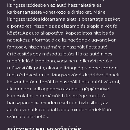
lízingszerződésben az autó használatára és
karbantartására vonatkozó előírásokat. Már a
lízingszerződés időtartama alatt is betartatja ezeket
a pontokat, hiszen ez az elszámolás alapja a két fél
között.Az autó állapotával kapcsolatos hiteles és
naprakész információk a lízingcégnek ugyanolyan
fontosak, hiszen számára a használt flottaautó
értékesítés egy másodüzletág. Ha az autó nincs
megfelelő állapotban, vagy nem ellenőrizhető a
műszaki állapota, akkor a lízingcég is nehezebben
tudja értékesíteni a lízingszerződés lejártával.Ennek
köszönhetően tehát ha használt flottaautót vásárol,
akkor nem kell aggódnia az adott gépjárművel
kapcsolatos információk hitelessége miatt. A
transzparencia minden esetben biztosított, az
autóra vonatkozó adatlapok minden érdeklődő
számára elérhetők.
FÜGGETLEN MINŐSÍTÉS