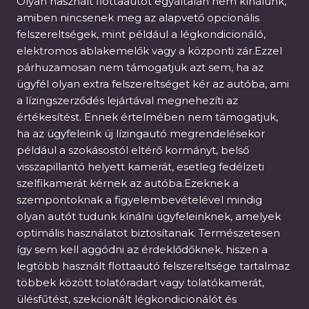
Olyan használt flottaautót egyáltalán nem kínálunk,
amiben nincsenek meg az alapvető opcionális
felszereltségek, mint például a légkondicionáló,
elektromos ablakemelők vagy a központi zár.Ezzel
párhuzamosan nem támogatjuk azt sem, ha az
ügyfél olyan extra felszereltséget kér az autóba, ami
a lízingszerződés lejártával megnehezíti az
értékesítést. Ennek értelmében nem támogatjuk,
ha az ügyfeleink új lízingautó megrendelésekor
például a szokásostól eltérő kormányt, belső
visszapillantó helyett kamerát, esetleg fedélzeti
szelfikamerát kérnek az autóba.Ezeknek a
szempontoknak a figyelembevételével mindig
olyan autót tudunk kínálni ügyfeleinknek, amelyek
optimális használatot biztosítanak. Természetesen
így sem kell aggódni az érdeklődőknek, hiszen a
legtöbb használt flottaautó felszereltsége tartalmaz
többek között tolatóradart vagy tolatókamerát,
ülésfűtést, szekcionált légkondicionálót és