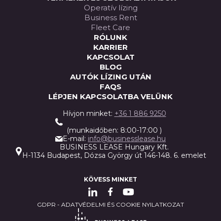
Operatív lízing
Business Rent
Fleet Care
RÓLUNK
KARRIER
KAPCSOLAT
BLOG
AUTÓK LÍZING UTÁN
FAQS
LÉPJEN KAPCSOLATBA VELÜNK
Hívjon minket:
+36 1 886 9250
(munkaidőben: 8:00-17:00 )
E-mail:
info@businesslease.hu
BUSINESS LEASE Hungary Kft.
H-1134 Budapest, Dózsa György út 146-148. 6. emelet
KÖVESS MINKET
GDPR - ADATVÉDELMI ÉS COOKIE NYILATKOZAT