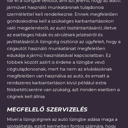
vár el a lízingbe vevőtől, ami azt jelenti, hogy az adott
járművet használó munkatársnak tulajdonosi
szemlélettel kell rendelkeznie. Ennek megfelelően
gondoskodnia kell a szükséges karbantartásokon
való megjelenésről, az autó tisztántartásáról, illetve
az esetleges hibák és sérülések jelzéséről és
javíttatásáról.A lízingcég ösztönzi az ügyfeleit, hogy a
cégautót használó munkatársat megfelelően
edukálja a jármű használatával kapcsolatban. Ez
többek között azért is érdeke a lízingbe vevő
cégtulajdonosnak, mert ha nem az elvárásoknak
megfelelően van használva az autó, és emiatt a
rendszeres karbantartáson kívül például extra
fékbetétcserére van szükség, azt minden esetben a
cégnek kell állnia.
MEGFELELŐ SZERVIZELÉS
Mivel a lízingcégnek az autó lízingbe adása maga a
szolgáltatás, ezért kiemelten fontos számára, hogy