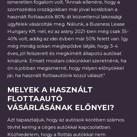
ismeretlen fogalom volt. "Annak ellenére, hogy a
szomszédos országokban már jóval korábban a
használt flottaautók 80%-át közvetlenül lakossági
ügyfelek vásárolták meg. Nálunk, a Business Lease
Hungary Kft.-nél, ez az arány 2021-ben még csak 35-
40% volt, addig az idei évben már 50% felett van. Így
még mindig sokan meglepődve látják, hogy 3-4
éves, jól felszerelt és megkímélt állapotú autókat
kínálunk. Emiatt mostani cikkünkkel szeretnénk, ha
ön is jobban megismerné, hogy milyen előnyökkel
jár, ha használt flottaautóink közül választ."
MELYEK A HASZNÁLT
FLOTTAAUTÓ
VÁSÁRLÁSÁNAK ELŐNYEI?
Azt tapasztaljuk, hogy az autósok körében számos
tévhit kering a céges autókkal kapcsolatban.
Közhiedelem, hogy a flottás autókkal nem