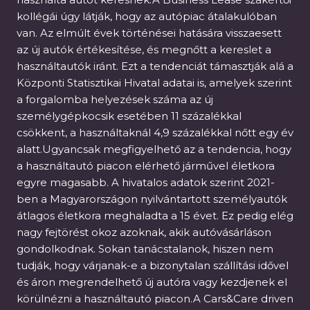
kollégái úgy látják, hogy az autópiac átalakulóban
van. Az elmúlt évek történései hatására visszaesett
az új autók értékesítése, és megnőtt a kereslet a
használtautók iránt. Ezt a tendenciát támasztják alá a
Központi Statisztikai Hivatal adatai is, amelyek szerint
a forgalomba helyezések száma az új
személygépkocsik esetében 11 százalékkal
csökkent, a használtaknál 4,9 százalékkal nőtt egy év
alatt.Ugyancsak megfigyelhető az a tendencia, hogy
a használtautó piacon elérhető járművel életkora
egyre magasabb. A hivatalos adatok szerint 2021-
ben a Magyarországon nyilvántartott személyautók
átlagos életkora meghaladta a 15 évet. Ez pedig elég
nagy fejtörést okoz azoknak, akik autóvásárláson
gondolkodnak. Sokan tanácstalanok, hiszen nem
tudják, hogy várjanak-e a bizonytalan szállítási idővel
és áron megrendelhető új autóra vagy kezdjenek el
körülnézni a használtautó piacon.A Cars&Care driven