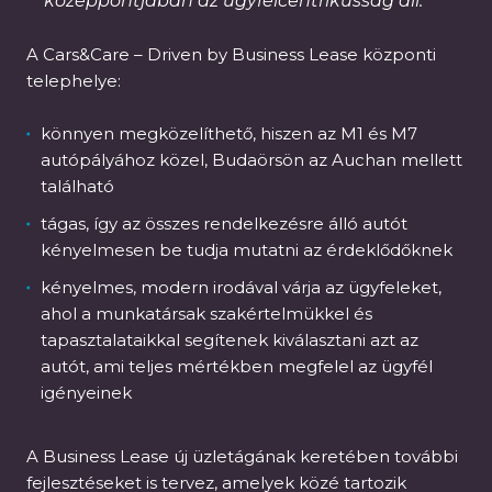
középpontjában az ügyfélcentrikusság áll.
A Cars&Care – Driven by Business Lease központi
telephelye:
könnyen megközelíthető, hiszen az M1 és M7
autópályához közel, Budaörsön az Auchan mellett
található
tágas, így az összes rendelkezésre álló autót
kényelmesen be tudja mutatni az érdeklődőknek
kényelmes, modern irodával várja az ügyfeleket,
ahol a munkatársak szakértelmükkel és
tapasztalataikkal segítenek kiválasztani azt az
autót, ami teljes mértékben megfelel az ügyfél
igényeinek
A Business Lease új üzletágának keretében további
fejlesztéseket is tervez, amelyek közé tartozik