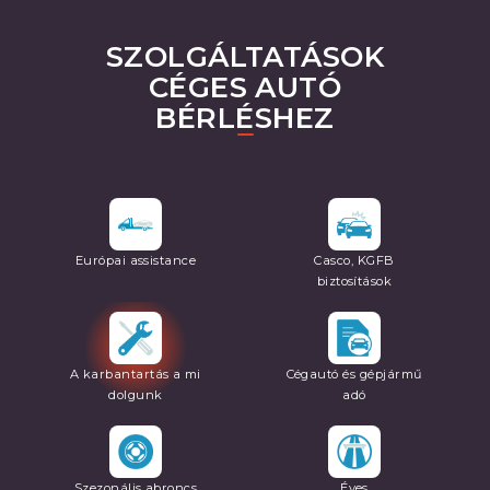
SZOLGÁLTATÁSOK
CÉGES AUTÓ
BÉRLÉSHEZ
Európai assistance
Casco, KGFB
biztosítások
A karbantartás a mi
Cégautó és gépjármű
dolgunk
adó
Szezonális abroncs
Éves