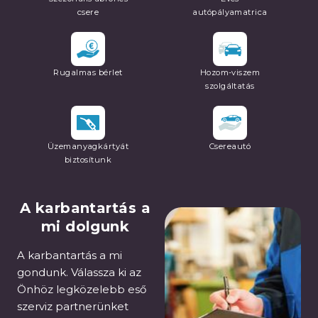
csere
autópályamatrica
Rugalmas bérlet
Hozom-viszem
szolgáltatás
Üzemanyagkártyát
Csereautó
biztosítunk
A karbantartás a
mi dolgunk
A karbantartás a mi
gondunk. Válassza ki az
Önhöz legközelebb eső
szerviz partnerünket