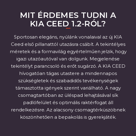
MIT ÉRDEMES TUDNI A
KIA CEED 1.2
-RÓL?
Sportosan elegáns, nyúlánk vonalaival az új KIA
Ceed első pillanattól utazásra csábít. A tekintélyes
méretek és a formavilág egyértelműen jelzik, hogy
igazi utazóautóval van dolgunk. Megjelenése
tekintélyt parancsoló és erőt sugárzó. A KIA CEED
hívogatóan tágas utastere a mindennapos
szükségletek és szabadidős tevékenységek
támasztotta igények szerint variálható. A nagy
csomagtartóban az üléspad lehajtásával sík
padlófelület és optimális raktérfogat áll
rendelkezésre. Az alacsony csomagtérküszöbnek
köszönhetően a bepakolás is gyerekjáték.