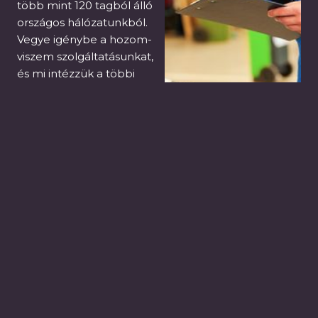
több mint 120 tagból álló
országos hálózatunkból.
Vegye igénybe a hozom-
viszem szolgáltatásunkat,
és mi intézzük a többi
teendőt. Call
Centerünkön keresztül
Ön kényelmesen és
gyorsan foglalhat
időpontot szervizre vagy
javításra.
MIBEN SEGÍTHETÜNK?
Szeretné tudni, milyen előnyökkel járnak
szolgáltatásaink?
Lépjen kapcsolatba értékesítőnkkel, és