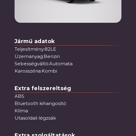
Jármű adatok
Teljesítmény:
82
LE
Üzemanyag:
Benzin
Sebességváltó:
Automata
Karosszéria:
Kombi
Extra felszereltség
ABS
Bluetooth kihangosító
Klíma
Utasoldali légzsák
Extra szolgáltatások