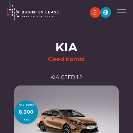
KIA
Ceed kombi
KIA CEED 1.2
Napi nettó
8,300
Ft-tól