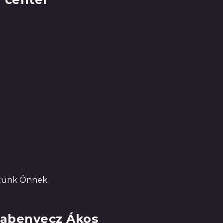
ítünk Önnek.
abenyecz Ákos