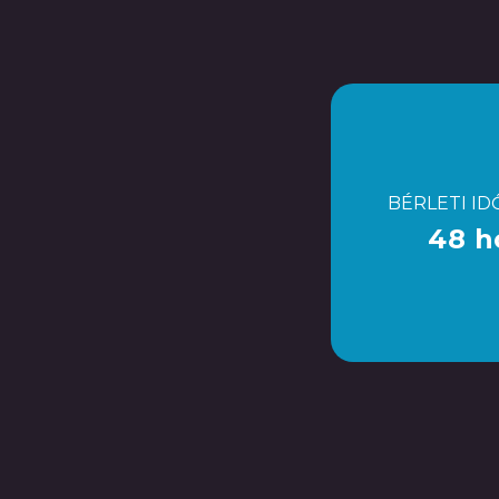
BÉRLETI ID
48 h