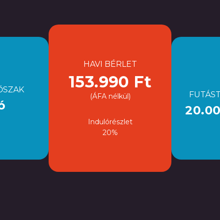
HAVI BÉRLET
153.990 Ft
ŐSZAK
FUTÁST
(ÁFA nélkül)
ó
20.00
Indulórészlet
20%