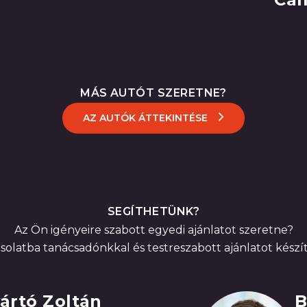
MÁS AUTÓT SZERETNE?
AZ AUTÓK ÁTTEKINTÉSE
SEGÍTHETÜNK?
Az Ön igényeire szabott egyedi ajánlatot szeretne?
solatba tanácsadónkkal és testreszabott ajánlatot kész
ártó Zoltán
B