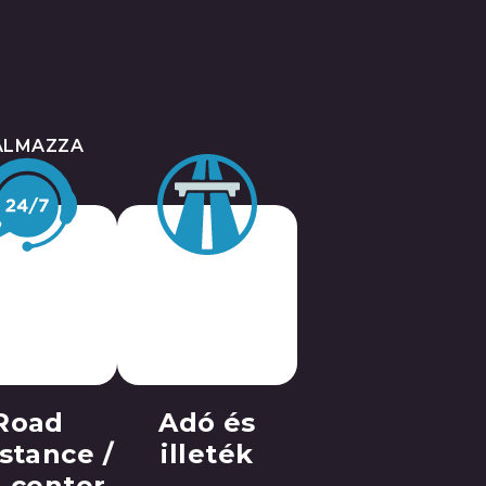
TALMAZZA
Road
Adó és
stance /
illeték
l center