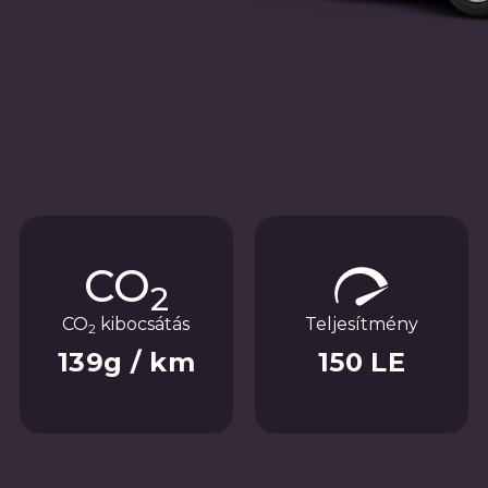
CO
2
CO
kibocsátás
Teljesítmény
2
139g / km
150 LE