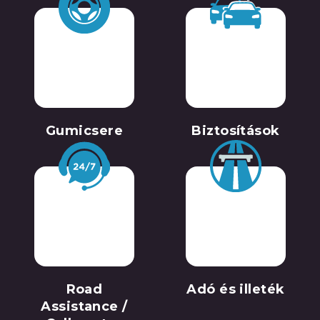
Gumicsere
Biztosítások
Road
Adó és illeték
Assistance /