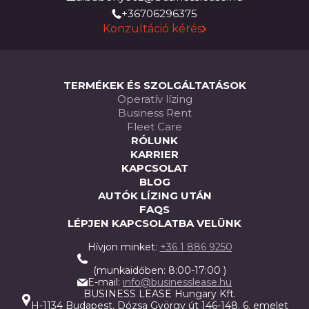
+36706296375
Konzultáció kérés
TERMÉKEK ÉS SZOLGÁLTATÁSOK
Operatív lízing
Business Rent
Fleet Care
RÓLUNK
KARRIER
KAPCSOLAT
BLOG
AUTÓK LÍZING UTÁN
FAQS
LÉPJEN KAPCSOLATBA VELÜNK
Hívjon minket:
+36 1 886 9250
(munkaidőben: 8:00-17:00 )
E-mail:
info@businesslease.hu
BUSINESS LEASE Hungary Kft.
H-1134 Budapest, Dózsa György út 146-148. 6. emelet