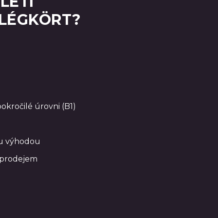
LETI
 LÉGKÖRT?
okročilé úrovni (B1)
gu výhodou
 prodejem