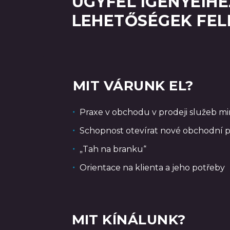
ÜGYFÉL IGÉNYEIHE
LEHETŐSÉGEK FEL
MIT VÁRUNK EL?
Praxe v obchodu v prodeji služeb min
Schopnost otevírat nové obchodní pří
„Tah na branku“
Orientace na klienta a jeho potřeby
MIT KÍNÁLUNK?