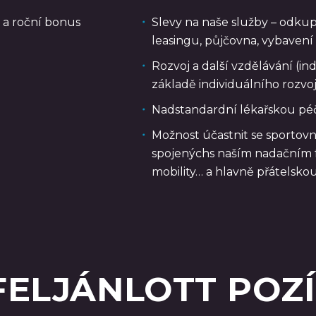
í a roční bonus
Slevy na naše služby – odku
leasingu, půjčovna, vybavení
Rozvoj a další vzdělávání (ind
základě individuálního rozv
Nadstandardní lékařskou péč
Možnost účastnit se sportovní
spojenýchs naším nadačním
mobility… a hlavně přátelsko
FELJÁNLOTT POZÍ