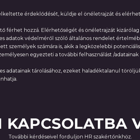
keltette érdeklődését, küldje el önéletrajzát és elérh
férhet hozzá. Elérhetőségét és önéletrajzát kizárólag az 
es adatok védelméről szóló általános rendelet értelméb
ett személyek számára is, akik a legközelebbi potenciáli
zemélyesen egyezteti a további felhasználást /adatainak
 adatainak tárolásához, ezeket haladéktalanul töröljü
nhatja.
N KAPCSOLATBA 
További kérdéseivel forduljon HR szakértőnkhöz.