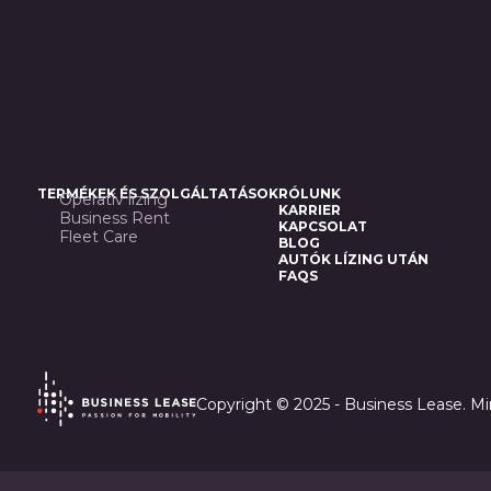
TERMÉKEK ÉS SZOLGÁLTATÁSOK
RÓLUNK
Operatív lízing
KARRIER
Business Rent
KAPCSOLAT
Fleet Care
BLOG
AUTÓK LÍZING UTÁN
FAQS
Copyright © 2025 - Business Lease. Mi