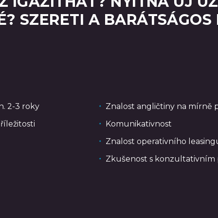
Z IGAZÍTHAT? NYITNA ÚJ ÜZ
É? SZERETI A BARÁTSÁGOS
. 2-3 roky
Znalost angličtiny na mírně p
ležitosti
Komunikativnost
Znalost operativního leasin
Zkušenost s konzultativním