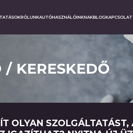
LTATÁSOK
RÓLUNK
AUTÓHASZNÁLÓINKNAK
BLOG
KAPCSOLAT
 / KERESKEDŐ
ÍT OLYAN SZOLGÁLTATÁST,