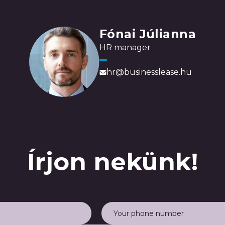
Fónai Júlianna
HR manager
hr@businesslease.hu
Írjon nekünk!