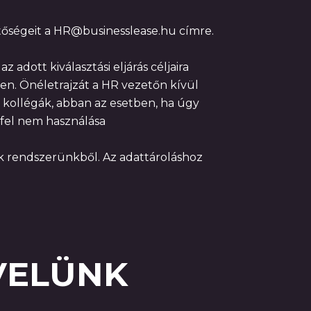
etőségeit a HR@businesslease.hu címre.
adott kiválasztási eljárás céljaira
en. Önéletrajzát a HR vezetőn kívül
s kollégák, abban az esetben, ha úgy
 fel nem használása
k rendszerünkből. Az adattároláshoz
VELÜNK