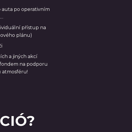
p auta po operativním
 …
ividuální přístup na
ojového plánu)
i
ch a jiných akcí
 fondem na podporu
u atmosféru!
CIÓ?