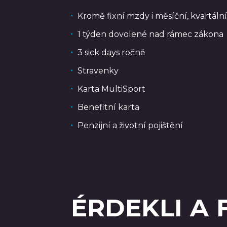
Kromě fixní mzdy i měsíční, kvartáln
1 týden dovolené nad rámec zákona
3 sick days ročně
Stravenky
Karta MultiSport
Benefitní karta
Penzijní a životní pojištění
ÉRDEKLI A 